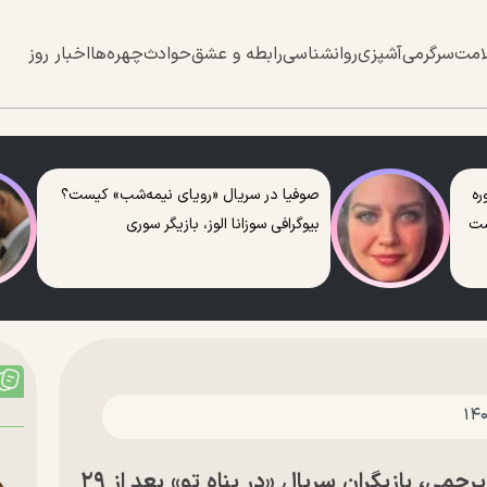
امت
سرگرمی
آشپزی
روانشناسی
رابطه و عشق
حوادث
چهره‌ها
اخبار روز
ره
صوفیا در سریال «رویای نیمه‌شب» کیست؟
ست
بیوگرافی سوزانا الوز، بازیگر سوری
عکس | دیدار پارسا پیروزفر و رامین پرچمی، بازیگران سریال «در پناه تو» بعد از ۲۹