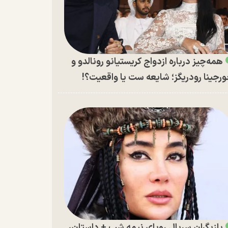
همه‌چیز درباره ازدواج کریستیانو رونالدو و
رجینا رودریگز؛ شایعه ست یا واقعیت؟!
بازیگران سریال رویای نیمه شب + داستان،