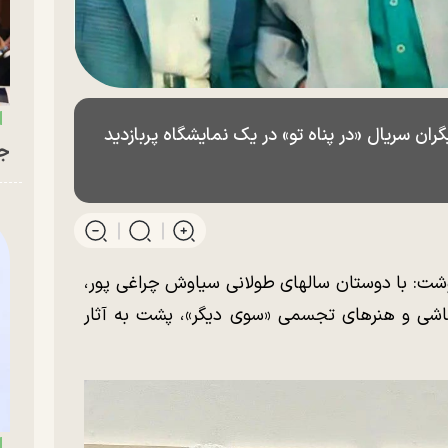
گران سریال «در پناه تو» در یک نمایشگاه پربازدید
جو
شت: با دوستان سالهای طولانی سیاوش چراغی پور،
نقاشی و هنرهای تجسمی «سوی دیگر»، پشت به آثار