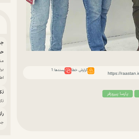
حو
بر
گزارش خطا
پسندها:
1
اط
زی
پارسا پیروزفر
زی‌
راز
جدی