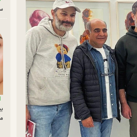
سا
بی
مج