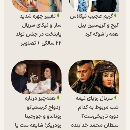
گریم عجیب نیکلاس
تغییر چهره شدید
کیج و کریستین بیل
سارا و نیکای سریال
همه را شوکه کرد
پایتخت در جشن تولد
۲۲ سالگی + تصاویر
سریال رویای نیمه
همه‌چیز درباره
شب مربوط به کدام
ازدواج کریستیانو
دوره تاریخی‌ست؟
رونالدو و جورجینا
سلطان محمد خدابنده
رودریگز؛ شایعه ست یا