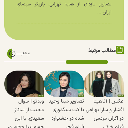
تصاویر تازه‌ای از هدیه تهرانی، بازیگر سینمای
ایران،...
مطالب مرتبط
عکس‌ | آناهیتا
تصاویر مینا وحید
ویدئو | سوال
افشار و سارا بهرامی
با کت سنگدوزی
عجیب از ساناز
در اکران مردمی
شده در جشنواره
سعیدی:‌ با این
فیلم خاتی
فیلم فجر
چهره زیبا چطور در