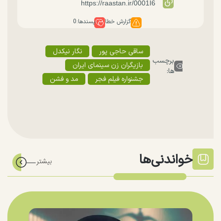
گزارش خطا
پسندها:
0
ساقی حاجی پور
نگار نیکدل
برچسب
بازیگران زن سینمای ایران
ها:
جشنواره فیلم فجر
مد و فشن
خواندنی‌ها