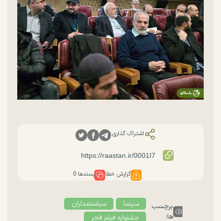
اشتراک گذاری:
گزارش خطا
پسندها:
0
سینما
سیاستمداران
برچسب
ها:
جشنواره فیلم فجر