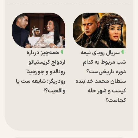
سریال رویای نیمه
همه‌چیز درباره
شب مربوط به کدام
ازدواج کریستیانو
دوره تاریخی‌ست؟
رونالدو و جورجینا
سلطان محمد خدابنده
رودریگز؛ شایعه ست یا
کیست و شهر حله
واقعیت؟!
کجاست؟