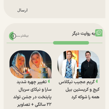
به روایت دیگر
گریم عجیب نیکلاس
تغییر چهره شدید
کیج و کریستین بیل
سارا و نیکای سریال
همه را شوکه کرد
پایتخت در جشن تولد
۲۲ سالگی + تصاویر