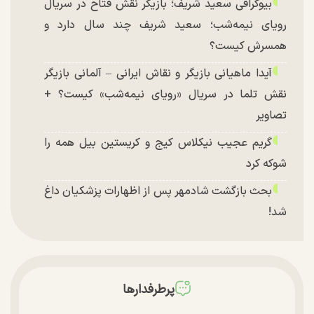
بیوگرافی سعید شریف؛ بازیگر نقش فتاح در سریال
رویای نیمه‌شب؛ سعید شریف چند سال دارد و
همسرش کیست؟
آیدا ماهیانی بازیگر و نقاش ایرانی – آلمانی بازیگر
نقش تلما در سریال «رویای نیمه‌شب» کیست؟ +
تصاویر
گریم عجیب نیکلاس کیج و کریستین بیل همه را
شوکه کرد
بحث بازگشت شادمهر پس از اظهارات پزشکیان داغ
شد!
تغییر چهره شدید سارا و نیکای سریال پایتخت در
جشن تولد ۲۲ سالگی + تصاویر
توافق با آمریکا در انتظار تایید نهایی شعام؟
پرطرفدارها