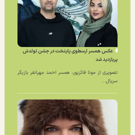
عکس همسر ارسطوی پایتخت در جشن تولدش
پربازدید شد
تصویری از مونا فائزپور، همسر احمد مهرانفر بازیگر
سریال...