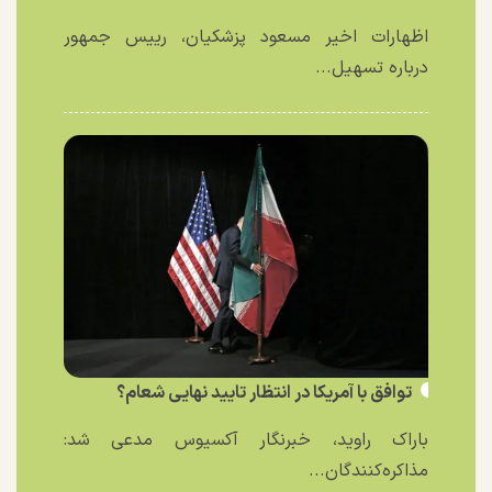
اظهارات اخیر مسعود پزشکیان، رییس جمهور
درباره تسهیل...
توافق با آمریکا در انتظار تایید نهایی شعام؟
باراک راوید، خبرنگار آکسیوس مدعی شد:
مذاکره‌کنندگان...