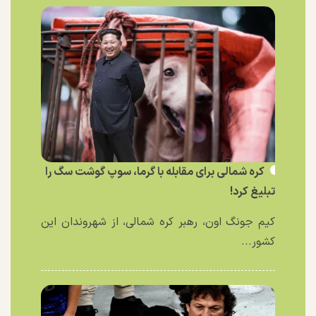
کره شمالی برای مقابله با گرما، سوپ گوشت سگ را
تبلیغ کرد!
کیم جونگ اون، رهبر کره شمالی، از شهروندان این
کشور...