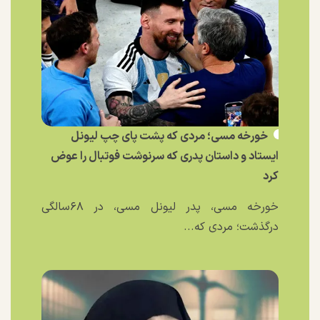
خورخه مسی؛ مردی که پشت پای چپ لیونل
ایستاد و داستان پدری که سرنوشت فوتبال را عوض
کرد
خورخه مسی، پدر لیونل مسی، در ۶۸سالگی
درگذشت؛ مردی که...