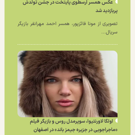
عکس همسر ارسطوی پایتخت در جشن تولدش
پربازدید شد
تصویری از مونا فائزپور، همسر احمد مهرانفر بازیگر
سریال...
اولگا لاورنتیوا، سوپرمدل روس و بازیگر فیلم
«ماجراجویی در جزیره جیمز باند» در اصفهان