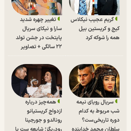
گریم عجیب نیکلاس
تغییر چهره شدید
کیج و کریستین بیل
سارا و نیکای سریال
همه را شوکه کرد
پایتخت در جشن تولد
۲۲ سالگی + تصاویر
سریال رویای نیمه
همه‌چیز درباره
شب مربوط به کدام
ازدواج کریستیانو
دوره تاریخی‌ست؟
رونالدو و جورجینا
سلطان محمد خدابنده
رودریگز؛ شایعه ست یا