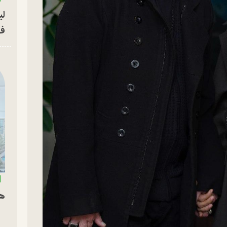
لی
فو
هم