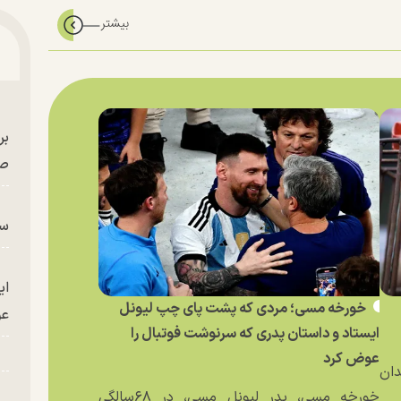
بر
صح
سگ
ای
خورخه مسی؛ مردی که پشت پای چپ لیونل
عو
ایستاد و داستان پدری که سرنوشت فوتبال را
عوض کرد
دان
خورخه مسی، پدر لیونل مسی، در ۶۸سالگی