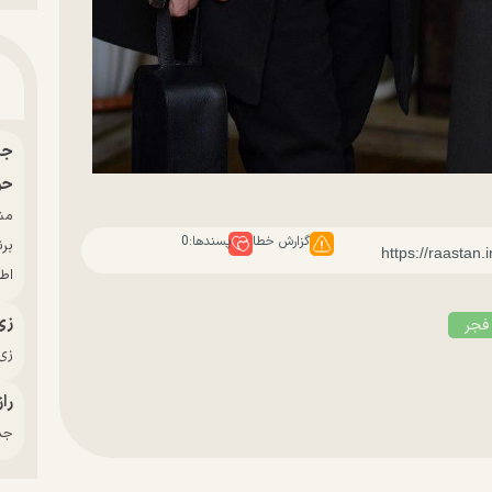
حو
گزارش خطا
پسندها:
0
بر
اط
زی
 فجر
زی‌
راز
جدی