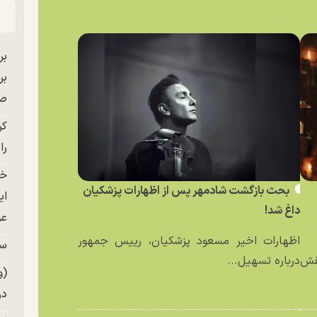
بر
صح
کر
را
خو
بحث بازگشت شادمهر پس از اظهارات پزشکیان
ای
داغ شد!
عو
اظهارات اخیر مسعود پزشکیان، رییس جمهور
سر
نقش
درباره تسهیل...
(و
در