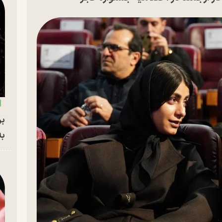
بر
به