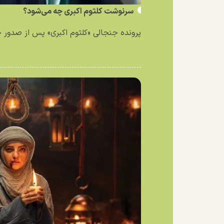
سرنوشت کلثوم اکبری چه می‌شود؟
پرونده جنجالی «کلثوم اکبری» پس از صدور حکم ۱۰ فق