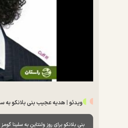
ویدئو | هدیه عجیب بنی بلانکو به سل
بنی بلانکو برای روز ولنتاین به سلینا گو