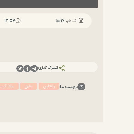
۱۲:۵۷
کد خبر:
۵۰۹۷
اشتراک گذاری:
ولنتاین
عشق
سلنا گومز
برچسب ها: