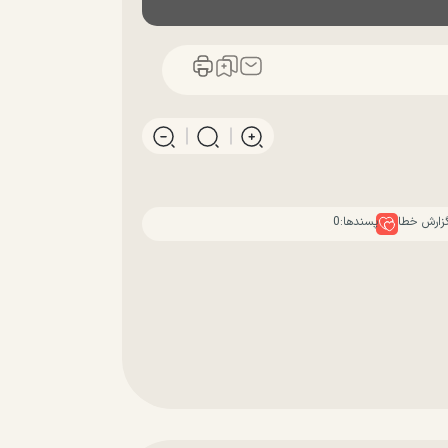
زارش خطا
پسندها:
0