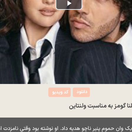
Play
Video
دانلود
کد ویدیو
نا گومز به مناسبت ولنتاین
مز یک وان حموم پنیر ناچو هدیه داد. او نوشته بود وقتی نامزدت