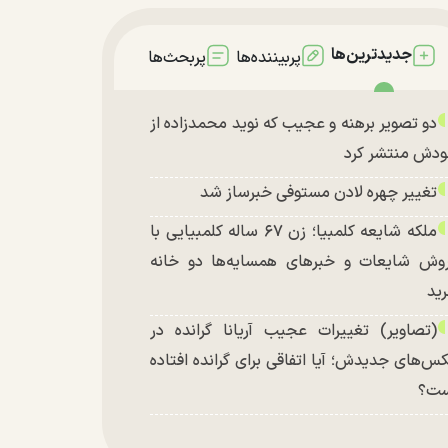
جدیدترین‌ها
پربیننده‌ها
پربحث‌ها
دو تصویر برهنه و عجیب که نوید محمدزاده از
دش منتشر کرد
تغییر چهره لادن مستوفی خبرساز شد
ملکه شایعه کلمبیا؛ زن ۶۷ ساله کلمبیایی با
وش شایعات و خبر‌های همسایه‌ها دو خانه
ید
(تصاویر) تغییرات عجیب آریانا گرانده در
س‌های جدیدش؛ آیا اتفاقی برای گرانده افتاده
ست؟