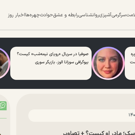
امت
سرگرمی
آشپزی
روانشناسی
رابطه و عشق
حوادث
چهره‌ها
اخبار روز
ره
صوفیا در سریال «رویای نیمه‌شب» کیست؟
ست
بیوگرافی سوزانا الوز، بازیگر سوری
سک؛‌ مادر او کیست؟ + تصاویر