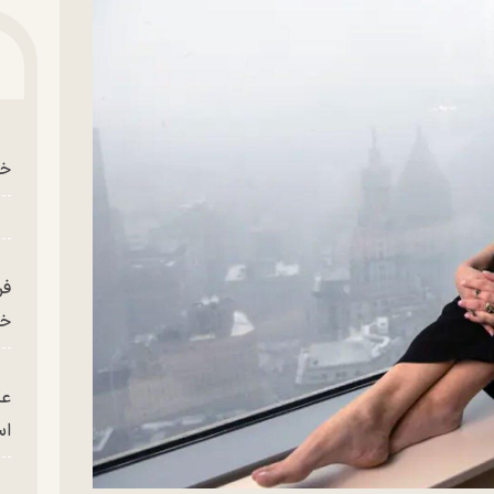
خو
فر
خر
عک
ا