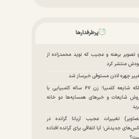
پرطرفدارها
 تصویر برهنه و عجیب که نوید محمدزاده از
دش منتشر کرد
ییر چهره لادن مستوفی خبرساز شد
ملکه شایعه کلمبیا؛ زن ۶۷ ساله کلمبیایی با
وش شایعات و خبر‌های همسایه‌ها دو خانه
ید
صاویر) تغییرات عجیب آریانا گرانده در
س‌های جدیدش؛ آیا اتفاقی برای گرانده افتاده
ست؟