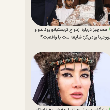
همه‌چیز درباره ازدواج کریستیانو رونالدو و
رجینا رودریگز؛ شایعه ست یا واقعیت؟!
بازیگران سریال رویای نیمه شب + داستان،