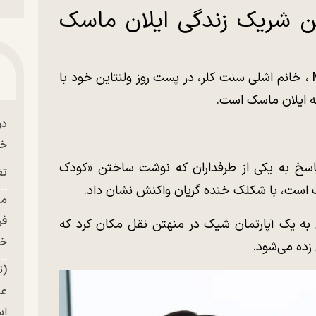
ن شریک زندگی ایلان ماسک
اینفلوئنسر از دار و دسته راست افراطی MAGA ، خانم اشلی سنت کلر، در پست روز ولنتاین خود با
ه ایلان ماسک است.
دو
خو
پاسخ به یکی از طرفداران که نوشت ساختن «کودک
تغ
 است، با شکلک خنده گریان واکنش نشان داد.
فر
ه یک آپارتمان شیک در منهتن نقل مکان کرد که
خر
(ت
عک
ا