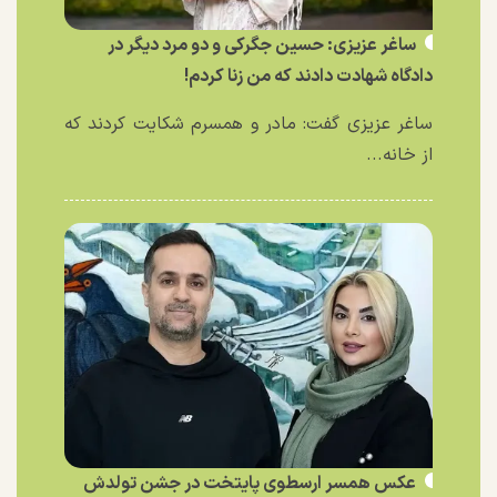
ساغر عزیزی: حسین جگرکی و دو مرد دیگر در
دادگاه شهادت دادند که من زنا کردم!
ساغر عزیزی گفت: مادر و همسرم شکایت کردند که
از خانه...
عکس همسر ارسطوی پایتخت در جشن تولدش