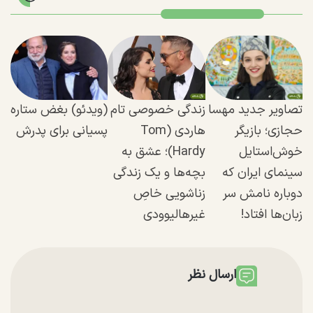
تصاویر جدید مهسا
زندگی خصوصی تام
(ویدئو) بغض ستاره
حجازی؛ بازیگر
هاردی (Tom
پسیانی برای پدرش
خوش‌استایل
Hardy)؛ عشق به
سینمای ایران که
بچه‌ها و یک زندگی
دوباره نامش سر
زناشویی خاصِ
زبان‌ها افتاد!
غیرهالیوودی
ارسال نظر