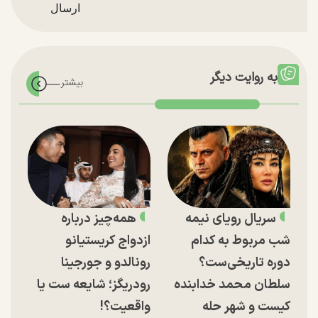
به روایت دیگر
سریال رویای نیمه
همه‌چیز درباره
شب مربوط به کدام
ازدواج کریستیانو
دوره تاریخی‌ست؟
رونالدو و جورجینا
سلطان محمد خدابنده
رودریگز؛ شایعه ست یا
کیست و شهر حله
واقعیت؟!