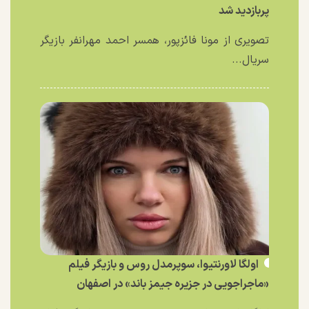
پربازدید شد
تصویری از مونا فائزپور، همسر احمد مهرانفر بازیگر
سریال...
اولگا لاورنتیوا، سوپرمدل روس و بازیگر فیلم
«ماجراجویی در جزیره جیمز باند» در اصفهان