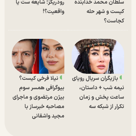
سلطان محمد خدابنده
رودریگز؛ شایعه ست یا
کیست و شهر حله
واقعیت؟!
کجاست؟
بازیگران سریال رویای
نیلا فرخی کیست؟
نیمه شب + داستان،
بیوگرافی همسر سوم
ساعت پخش و زمان
بیژن مرتضوی و ماجرای
تکرار از شبکه سه
مصاحبه خبرساز با
مجید واشقانی