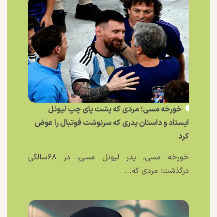
خورخه مسی؛ مردی که پشت پای چپ لیونل
ایستاد و داستان پدری که سرنوشت فوتبال را عوض
کرد
خورخه مسی، پدر لیونل مسی، در ۶۸سالگی
درگذشت؛ مردی که...