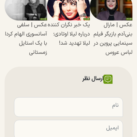
عکس | مارال
یک خبر نگران کننده
عکس |‌ سلفی
بنی‌آدم بازیگر فیلم
درباره لیلا اوتادی؛
آسانسوری الهام کردا
سینمایی پروین در
لیلا تهدید شد!
با یک استایل
لباس عروس
زمستانی
ارسال نظر