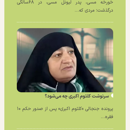
خورخه مسی، پدر لیونل مسی، در ۶۸سالگی
درگذشت؛ مردی که...
سرنوشت کلثوم اکبری چه می‌شود؟
پرونده جنجالی «کلثوم اکبری» پس از صدور حکم ۱۰
فقره...