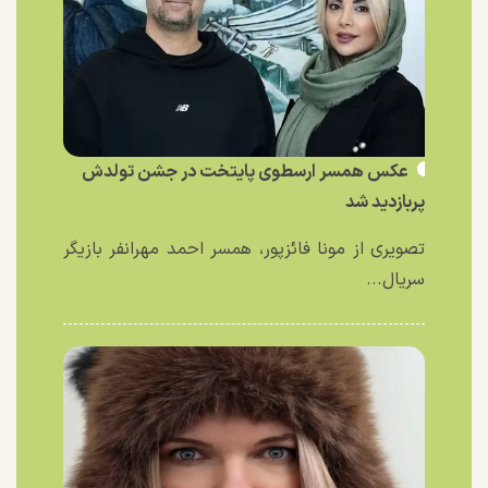
عکس همسر ارسطوی پایتخت در جشن تولدش
پربازدید شد
تصویری از مونا فائزپور، همسر احمد مهرانفر بازیگر
سریال...