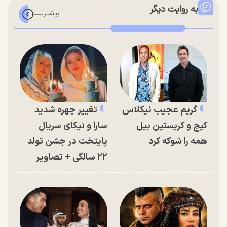
به روایت دیگر
گریم عجیب نیکلاس
تغییر چهره شدید
کیج و کریستین بیل
سارا و نیکای سریال
همه را شوکه کرد
پایتخت در جشن تولد
۲۲ سالگی + تصاویر