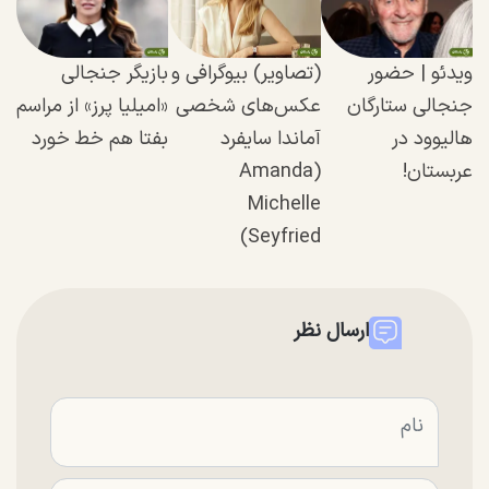
ویدئو | حضور
(تصاویر) بیوگرافی و
بازیگر جنجالی
جنجالی ستارگان
عکس‌های شخصی
«امیلیا پرز» از مراسم
هالیوود در
آماندا سایفرد
بفتا هم خط خورد
عربستان!
(Amanda
Michelle
Seyfried)
ارسال نظر