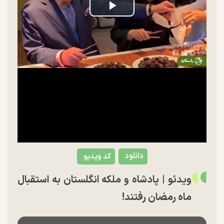
Play
Video
دانلود
کد ویدیو
ویدئو | پادشاه و ملکه انگلستان به استقبال
ماه رمضان رفتند!