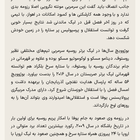
جانب انصاف باید گفت این سرمربی مونته نگرویی اصلا رزومه بدی
ندارد و با وجود همه کارشکنی ها و کمبود امکانات در اهواز، با تیمی
که در روز آخر فصل قبل در لیگ ماندنی شد نتایج بسیار خوبی
گرفت و توانست استقلال و پرسپولیس پر ستاره را در زمین خودش
شکست دهد.
بوژوویچ سال‌ها در لیگ برتر روسیه سرمربی تیم‌های مختلفی نظیر
روستوف، دینامو مسکو و لوکوموتیو مسکو بوده و علاوه بر قهرمانی در
جام برندگان روسیه با روستوف، با ستاره سرخ بلگراد هم توانسته
قهرمانی لیگ برتر صربستان در سال ۲۰۱۶ را بدست بیاورد. بوژوویچ
۵۶ ساله که پارسال هدایت نفتچی آذربایجان را برعهده داشت و
امسال فصل را با استقلال خوزستان شروع کرد، دارای مدرک مربیگری
پرولایسنس یوفا است و استقلالی‌ها امیدوارند وی بتواند آن‌ها را به
روزهای اوج بازگرداند.
در رزومه وی صعود به جام یوفا با امکار پریم روسیه برای اولین بار
در تاریخ باشگاه در سال ۲۰۰۹، رکورد بیشترین تعداد برد متوالی در
اروپا با ۲۴ پیروزی همراه ستاره سرخ و همچنین صعود به لیگ اروپا با