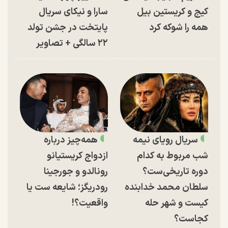
کیج و کریستین بیل
سارا و نیکای سریال
همه را شوکه کرد
پایتخت در جشن تولد
۲۲ سالگی + تصاویر
سریال رویای نیمه
همه‌چیز درباره
شب مربوط به کدام
ازدواج کریستیانو
دوره تاریخی‌ست؟
رونالدو و جورجینا
سلطان محمد خدابنده
رودریگز؛ شایعه ست یا
کیست و شهر حله
واقعیت؟!
کجاست؟