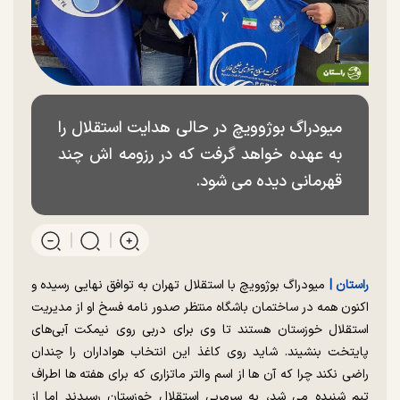
میودراگ بوژوویچ در حالی هدایت استقلال را
به عهده خواهد گرفت که در رزومه اش چند
قهرمانی دیده می شود.
راستان |‌
میودراگ بوژوویچ با استقلال تهران به توافق نهایی رسیده و
اکنون همه در ساختمان باشگاه منتظر صدور نامه فسخ او از مدیریت
استقلال خوزستان هستند تا وی برای دربی روی نیمکت آبی‌های
پایتخت بنشیند. شاید روی کاغذ این انتخاب هواداران را چندان
راضی نکند چرا که آن ها از اسم والتر ماتزاری که برای هفته ها اطراف
تیم شنیده می شد، به سرمربی استقلال خوزستان رسیدند اما از