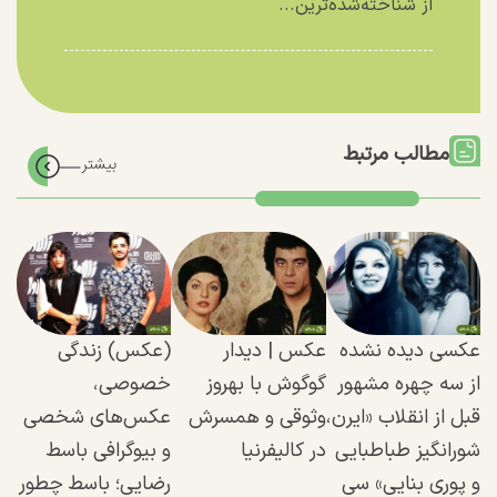
از شناخته‌شده‌ترین...
مطالب مرتبط
عکسی دیده نشده
عکس | دیدار
(عکس) زندگی
از سه چهره مشهور
گوگوش با بهروز
خصوصی،
قبل از انقلاب «ایرن،
وثوقی و همسرش
عکس‌های شخصی
شورانگیز طباطبایی
در کالیفرنیا
و بیوگرافی باسط
و پوری بنایی» سی
رضایی؛ باسط چطور