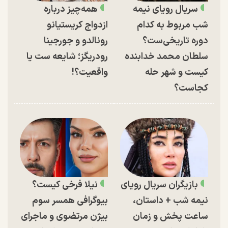
سریال رویای نیمه
همه‌چیز درباره
شب مربوط به کدام
ازدواج کریستیانو
دوره تاریخی‌ست؟
رونالدو و جورجینا
سلطان محمد خدابنده
رودریگز؛ شایعه ست یا
کیست و شهر حله
واقعیت؟!
کجاست؟
بازیگران سریال رویای
نیلا فرخی کیست؟
نیمه شب + داستان،
بیوگرافی همسر سوم
ساعت پخش و زمان
بیژن مرتضوی و ماجرای