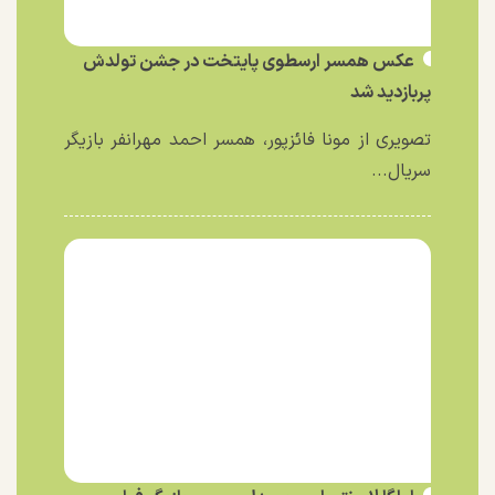
عکس همسر ارسطوی پایتخت در جشن تولدش
پربازدید شد
تصویری از مونا فائزپور، همسر احمد مهرانفر بازیگر
سریال...