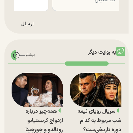
به روایت دیگر
سریال رویای نیمه
همه‌چیز درباره
شب مربوط به کدام
ازدواج کریستیانو
دوره تاریخی‌ست؟
رونالدو و جورجینا