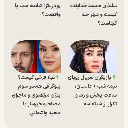
سلطان محمد خدابنده
رودریگز؛ شایعه ست یا
کیست و شهر حله
واقعیت؟!
کجاست؟
بازیگران سریال رویای
نیلا فرخی کیست؟
نیمه شب + داستان،
بیوگرافی همسر سوم
ساعت پخش و زمان
بیژن مرتضوی و ماجرای
تکرار از شبکه سه
مصاحبه خبرساز با
مجید واشقانی