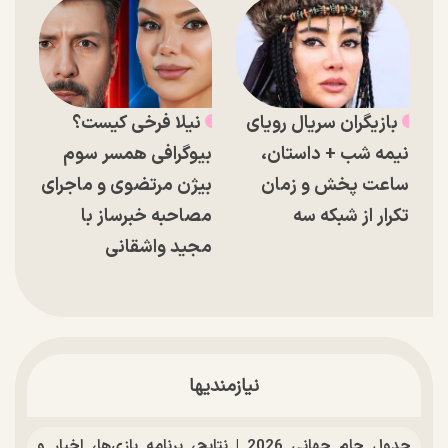
بازیگران سریال رویای
نیلا فرخی کیست؟
نیمه شب + داستان،
بیوگرافی همسر سوم
ساعت پخش و زمان
بیژن مرتضوی و ماجرای
تکرار از شبکه سه
مصاحبه خبرساز با
مجید واشقانی
نیازمندیها
جدول جام جهانی 2026 | نتایج، برنامه بازی‌ها، اخبار و