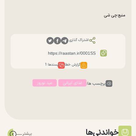
منبع:‌چی شی
اشتراک گذاری:
گزارش خطا
پسندها:
1
غذای ایرانی
عید نوروز
برچسب ها:
خواندنی‌ها