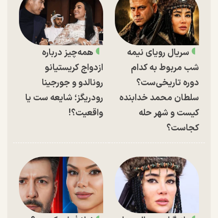
سریال رویای نیمه
همه‌چیز درباره
شب مربوط به کدام
ازدواج کریستیانو
دوره تاریخی‌ست؟
رونالدو و جورجینا
سلطان محمد خدابنده
رودریگز؛ شایعه ست یا
کیست و شهر حله
واقعیت؟!
کجاست؟