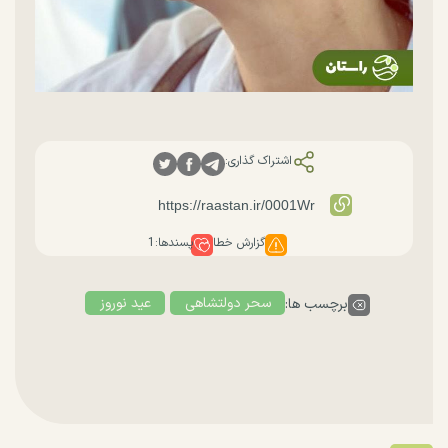
اشتراک گذاری:
گزارش خطا
پسندها:
1
سحر دولتشاهی
عید نوروز
برچسب ها: