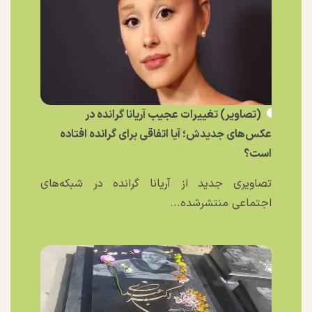
(تصاویر) تغییرات عجیب آریانا گرانده در
عکس‌های جدیدش؛ آیا اتفاقی برای گرانده افتاده
است؟
تصاویری جدید از آریانا گرانده در شبکه‌های
اجتماعی منتشرشده...