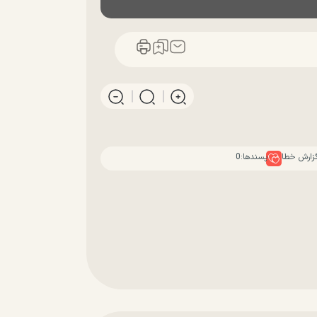
زارش خطا
پسندها:
0