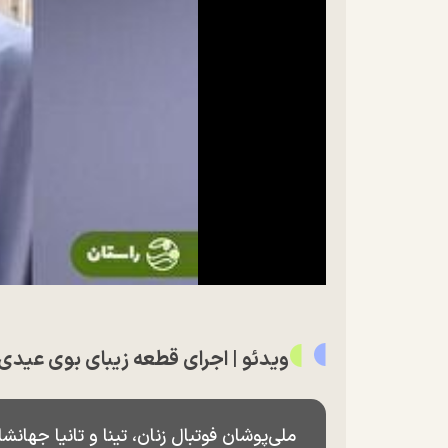
ویدئو |‌ اجرای قطعه زیبای بوی عیدی
ملی‌پوشان فوتبال زنان، تینا و تانیا جهانشا