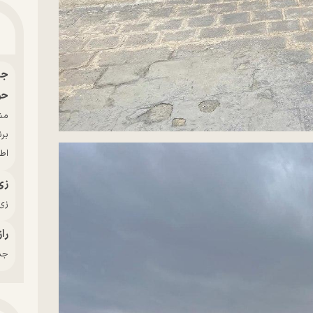
حو
بر
اط
زی
زی‌
راز
جدی