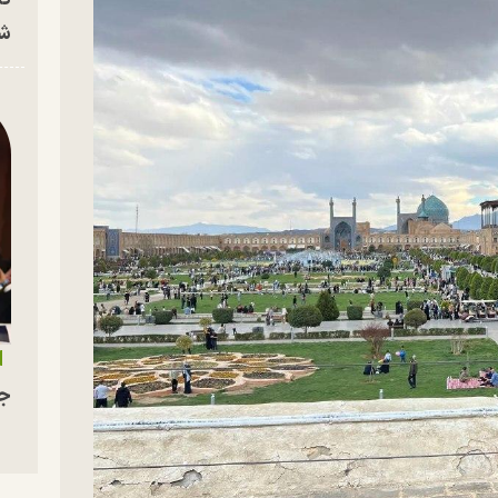
شه
جو