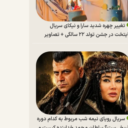
تغییر چهره شدید سارا و نیکای سریال
تخت در جشن تولد ۲۲ سالگی + تصاویر
سریال رویای نیمه شب مربوط به کدام دوره
ریخی‌ست؟ سلطان محمد خدابنده کیست و