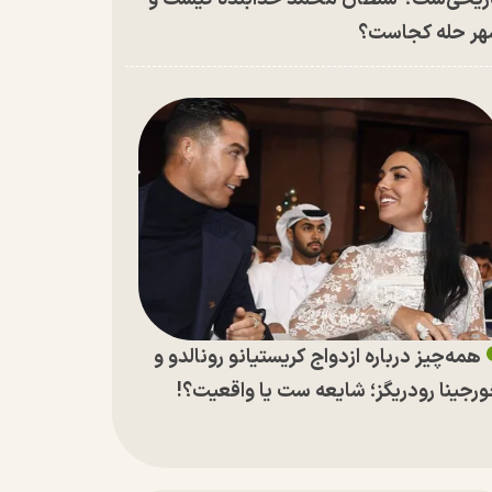
ر حله کجاست؟
همه‌چیز درباره ازدواج کریستیانو رونالدو و
رجینا رودریگز؛ شایعه ست یا واقعیت؟!