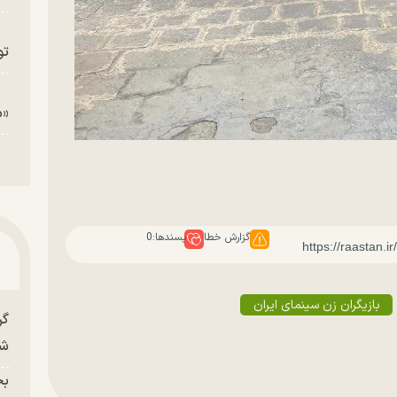
تو
«م
گزارش خطا
پسندها:
0
بازیگران زن سینمای ایران
گر
شو
بح