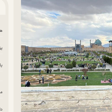
هم
پز
پای
من
دا