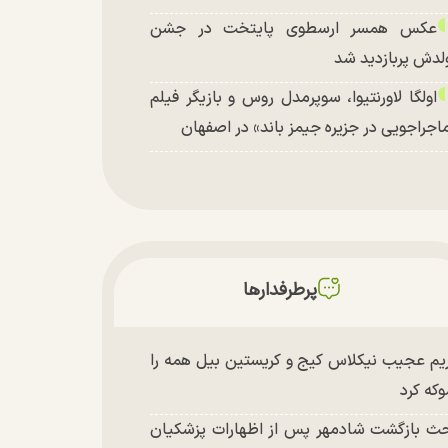
عکس همسر ارسطوی پایتخت در جشن
لدش پربازدید شد
اولگا لاورنتیوا، سوپرمدل روس و بازیگر فیلم
اجراجویی در جزیره جیمز باند» در اصفهان
پرطرفدارها
یم عجیب نیکلاس کیج و کریستین بیل همه را
که کرد
ث بازگشت شادمهر پس از اظهارات پزشکیان