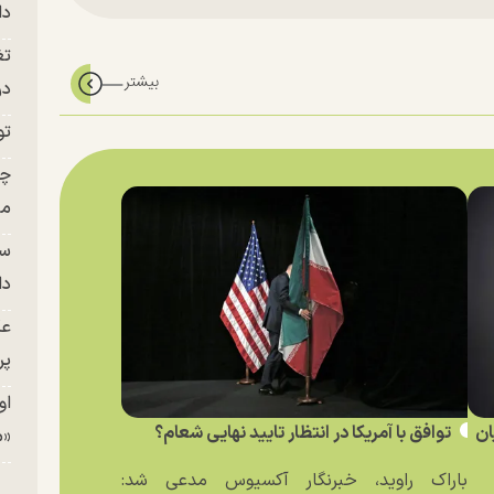
دا
تغ
در ج
تو
چن
من
سا
دا
عک
پر
او
ان
توافق با آمریکا در انتظار تایید نهایی شعام؟
«م
باراک راوید، خبرنگار آکسیوس مدعی شد: