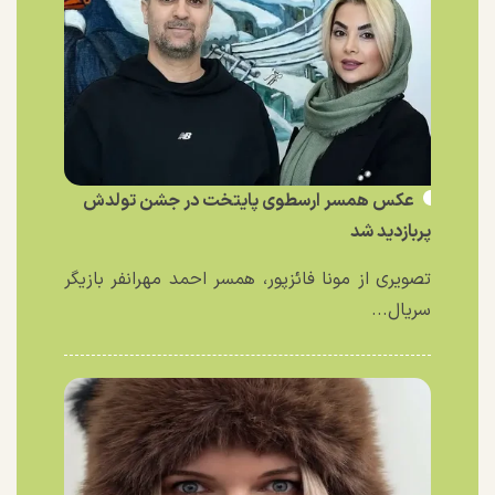
عکس همسر ارسطوی پایتخت در جشن تولدش
پربازدید شد
تصویری از مونا فائزپور، همسر احمد مهرانفر بازیگر
سریال...