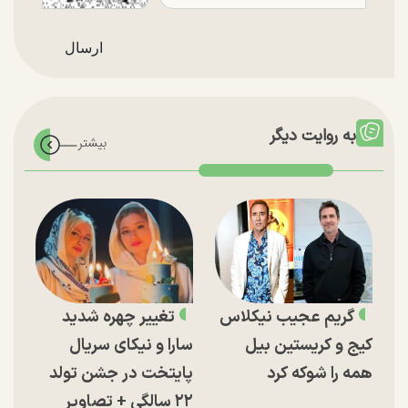
به روایت دیگر
گریم عجیب نیکلاس
تغییر چهره شدید
کیج و کریستین بیل
سارا و نیکای سریال
همه را شوکه کرد
پایتخت در جشن تولد
۲۲ سالگی + تصاویر