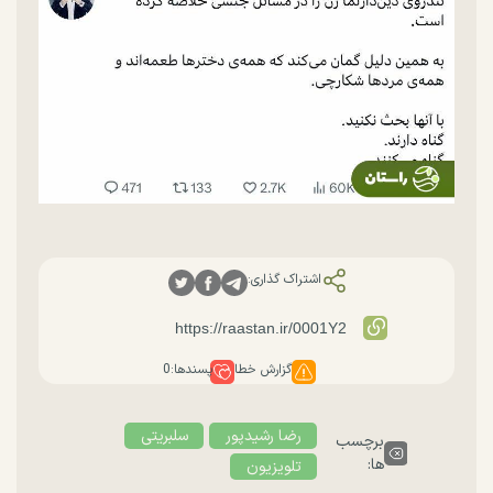
اشتراک گذاری:
گزارش خطا
پسندها:
0
رضا رشیدپور
سلبریتی
برچسب
ها:
تلویزیون