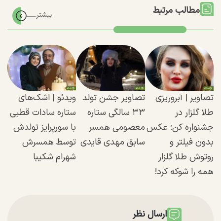
مطالب مرتبط
تصاویر | آبروریزی
تصاویر جشن تولد
ویدئو | اشک‌های
طلا گلزار در
۳۳ سالگی ستاره
ستاره سادات قطبی
جشنواره کن؛ عکس
معصومی همسر
با سورپرایز تولدش
بدون فیلتر و
سابق مهدی قایدی
توسط همسرش
روتوش طلا گلزار
شهرام شکیبا
همه را شوکه کرد!
ارسال نظر