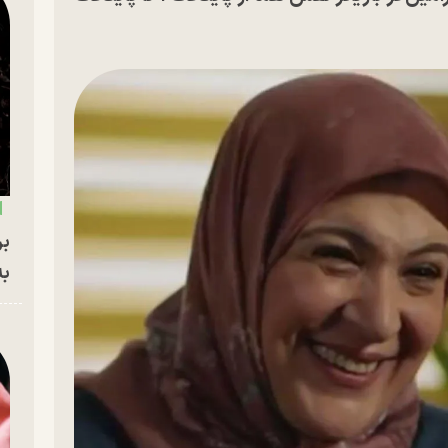
بر
به