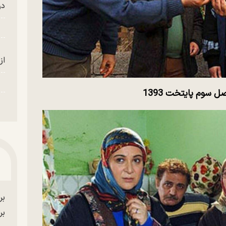
در
از
صل سوم پایتخت 1393
بر