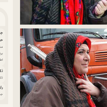
حو
بر
اط
زی
زی‌
راز
جدی