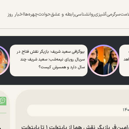
امت
سرگرمی
آشپزی
روانشناسی
رابطه و عشق
حوادث
چهره‌ها
اخبار روز
بیوگرافی سعید شریف؛ بازیگر نقش فتاح در
اهد
سریال رویای نیمه‌شب؛ سعید شریف چند
سال دارد و همسرش کیست؟
عکس | تونل زمان؛ تغییر چهره ریما رامین‌فر بازیگر نقش هما از پایتخت ۱ تا پایتخت