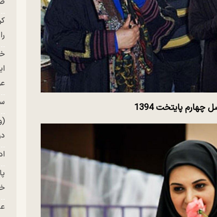
صح
کر
را
خو
ای
عو
سر
ل چهارم پایتخت 1394
(و
در
اد
خز
عل