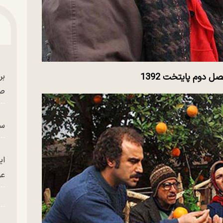
صل دوم پایتخت 1392
بر
صح
سگ
ای
عو