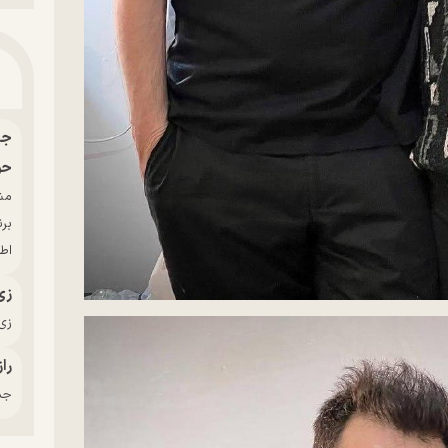
حو
بر
اط
زی
زی‌
راز
جدی