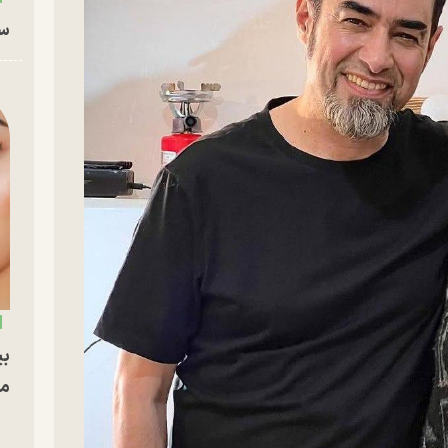
سا
بی
مج