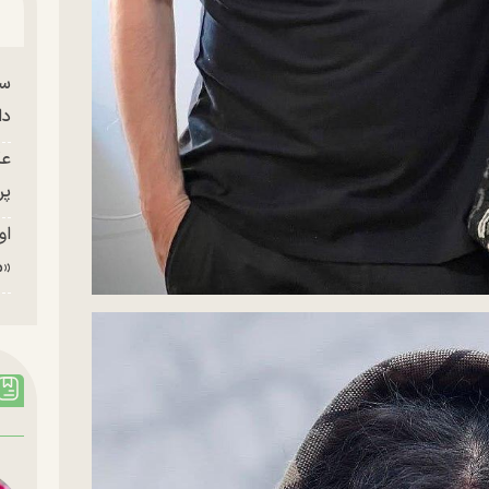
سا
دا
عک
پر
او
«م