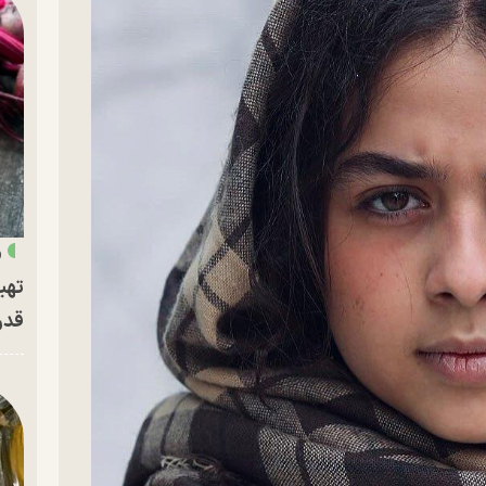
«
تهی
قدر