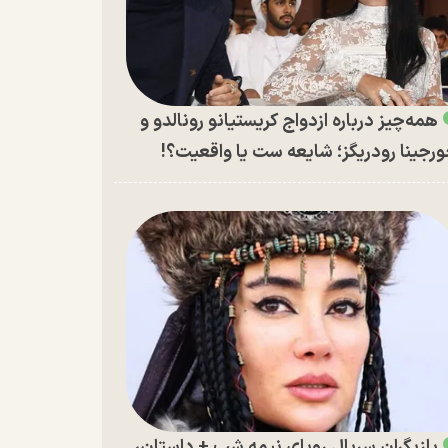
همه‌چیز درباره ازدواج کریستیانو رونالدو و
رجینا رودریگز؛ شایعه ست یا واقعیت؟!
بازیگران سریال رویای نیمه شب + داستان،