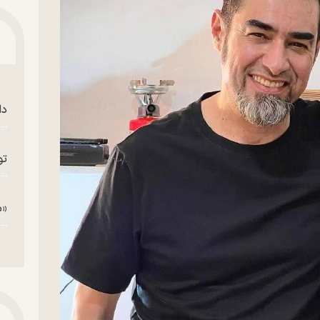
دا
تو
«م