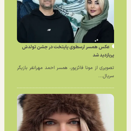
عکس همسر ارسطوی پایتخت در جشن تولدش
پربازدید شد
تصویری از مونا فائزپور، همسر احمد مهرانفر بازیگر
سریال...