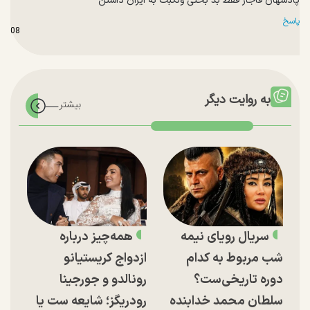
پادشهان قاجار فقط بد بختی ونکبت به ایران داشتن
پاسخ
0
8
به روایت دیگر
سریال رویای نیمه
همه‌چیز درباره
شب مربوط به کدام
ازدواج کریستیانو
دوره تاریخی‌ست؟
رونالدو و جورجینا
سلطان محمد خدابنده
رودریگز؛ شایعه ست یا