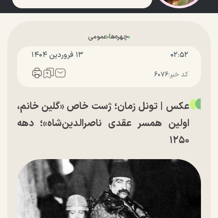
چهره‌ها
عمومی
۰۲:۵۲
۱۳ فروردين ۱۴۰۴
کد خبر:
۶۰۷۶
عکس | تونل زمان؛ ژست خاص «گلین خانم،
اولین همسر عقدی ناصرالدین‌شاه»؛ دهه
۱۲۵۰