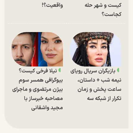
کیست و شهر حله
واقعیت؟!
کجاست؟
بازیگران سریال رویای
نیلا فرخی کیست؟
نیمه شب + داستان،
بیوگرافی همسر سوم
ساعت پخش و زمان
بیژن مرتضوی و ماجرای
تکرار از شبکه سه
مصاحبه خبرساز با
مجید واشقانی