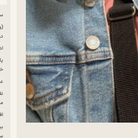
سر
من
(و
در
اد
خز
عل
نق
من
اف
بی
سر