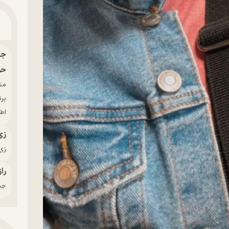
حو
بر
اط
زی
زی‌
راز
جدی