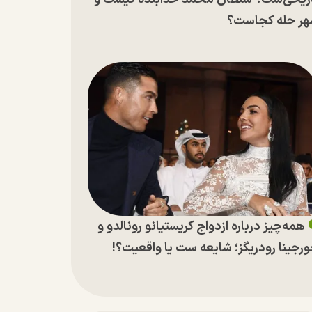
ر حله کجاست؟
همه‌چیز درباره ازدواج کریستیانو رونالدو و
رجینا رودریگز؛ شایعه ست یا واقعیت؟!