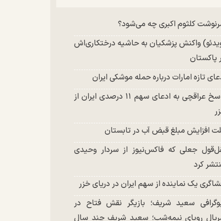
چند تصویر بسیار زیبا و جدید از هدیه تهرانی
نوشت کلثوم اکبری چه می‌شود؟
تشر شد
یدئو) واکنش پزشکیان به حاشیه درختکاری‌اش
 پاکستان
عای تازه امارات درباره حمله موشکی ایران
پاسخ عراقچی به ادعای سهم ۱۱ درصدی ایران از
ر
ت افزایش مبلغ قبض آب در تابستان
ل‌قول جعلی که فاکس‌نیوز از سردار وحیدی
تشر کرد
شاگری یک نماینده از سهم ایران در دریای خزر
وگرافی سعید شریف؛ بازیگر نقش فتاح در
یال رویای نیمه‌شب؛ سعید شریف چند سال