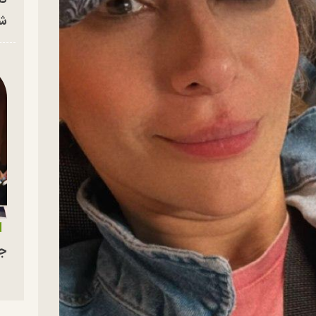
شه
جو