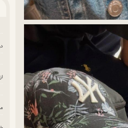
در
از
من
خز