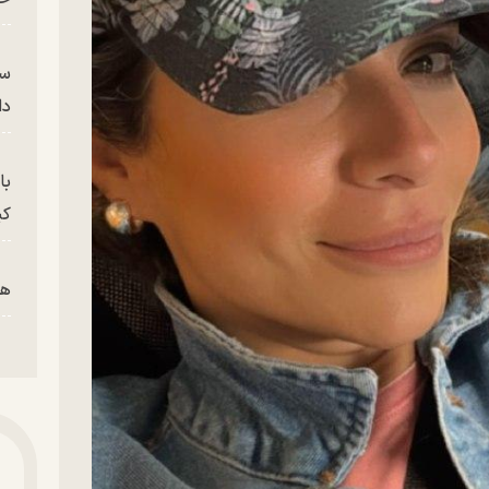
سر
دا
با
کی
هم
پز
پای