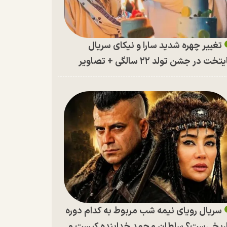
تغییر چهره شدید سارا و نیکای سریال
تخت در جشن تولد ۲۲ سالگی + تصاویر
سریال رویای نیمه شب مربوط به کدام دوره
ریخی‌ست؟ سلطان محمد خدابنده کیست و