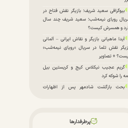
بیوگرافی سعید شریف؛ بازیگر نقش فتاح در
یال رویای نیمه‌شب؛ سعید شریف چند سال
رد و همسرش کیست؟
آیدا ماهیانی بازیگر و نقاش ایرانی – آلمانی
زیگر نقش تلما در سریال «رویای نیمه‌شب»
ست؟ + تصاویر
گریم عجیب نیکلاس کیج و کریستین بیل
ه را شوکه کرد
بحث بازگشت شادمهر پس از اظهارات
شکیان داغ شد!
تغییر چهره شدید سارا و نیکای سریال
تخت در جشن تولد ۲۲ سالگی + تصاویر
پرطرفدارها
توافق با آمریکا در انتظار تایید نهایی شعام؟