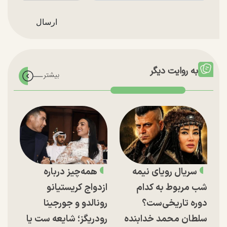
به روایت دیگر
سریال رویای نیمه
همه‌چیز درباره
شب مربوط به کدام
ازدواج کریستیانو
دوره تاریخی‌ست؟
رونالدو و جورجینا
سلطان محمد خدابنده
رودریگز؛ شایعه ست یا