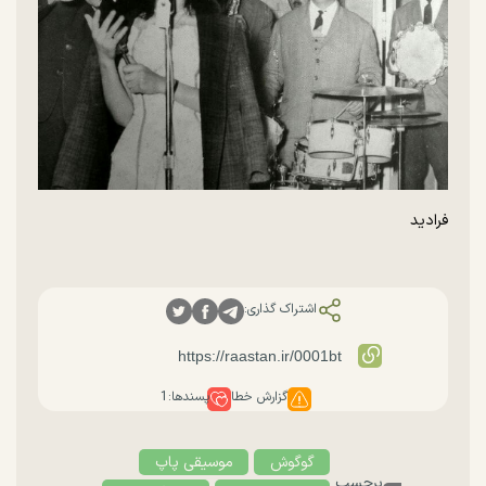
فرادید
اشتراک گذاری:
گزارش خطا
پسندها:
1
گوگوش
موسیقی پاپ
برچسب