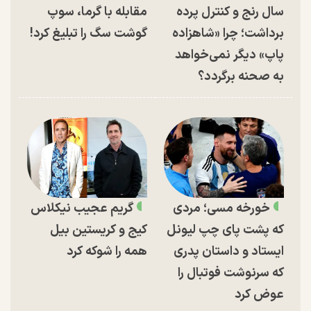
سال رنج و کنترل پرده
مقابله با گرما، سوپ
برداشت؛ چرا «شاهزاده
گوشت سگ را تبلیغ کرد!
پاپ» دیگر نمی‌خواهد
به صحنه برگردد؟
خورخه مسی؛ مردی
گریم عجیب نیکلاس
که پشت پای چپ لیونل
کیج و کریستین بیل
ایستاد و داستان پدری
همه را شوکه کرد
که سرنوشت فوتبال را
عوض کرد