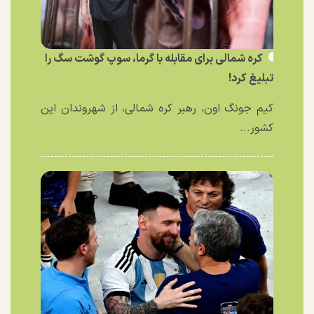
کره شمالی برای مقابله با گرما، سوپ گوشت سگ را
تبلیغ کرد!
کیم جونگ اون، رهبر کره شمالی، از شهروندان این
کشور...