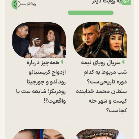
به روایت دیگر
سریال رویای نیمه
همه‌چیز درباره
شب مربوط به کدام
ازدواج کریستیانو
دوره تاریخی‌ست؟
رونالدو و جورجینا
سلطان محمد خدابنده
رودریگز؛ شایعه ست یا
کیست و شهر حله
واقعیت؟!
کجاست؟