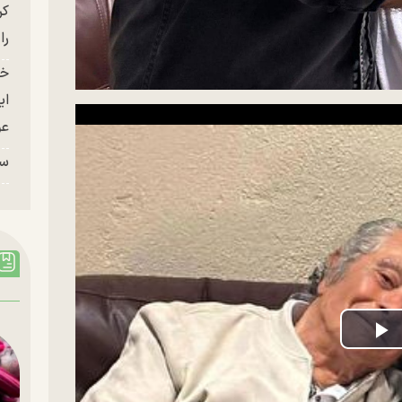
کر
را
خو
ای
عو
سر
P
V