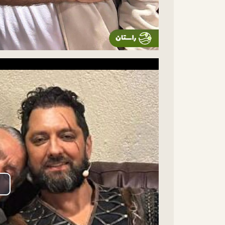
lay
ideo