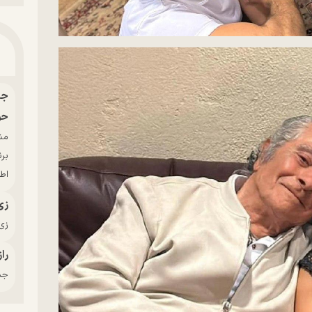
حو
بر
اط
زی
زی‌
راز
جدی