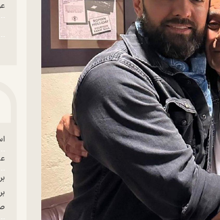
عو
اس
عل
بر
صح