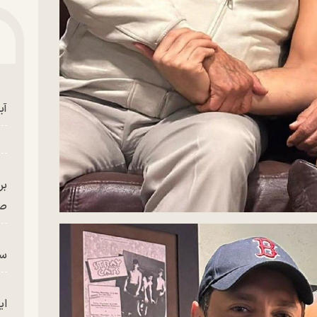
آب
بر
صح
سگ
ای