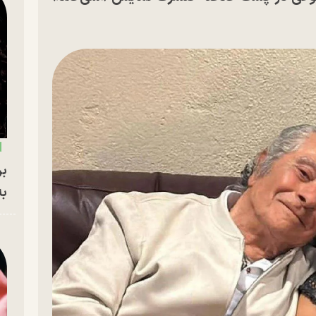
بر
به