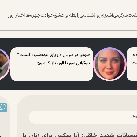
امت
سرگرمی
آشپزی
روانشناسی
رابطه و عشق
حوادث
چهره‌ها
اخبار روز
ره
صوفیا در سریال «رویای نیمه‌شب» کیست؟
ست
بیوگرافی سوزانا الوز، بازیگر سوری
سانات شدید خلقی؛ آیا سکس برای زنان با