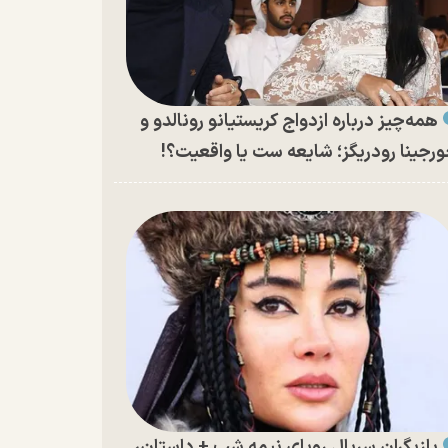
همه‌چیز درباره ازدواج کریستیانو رونالدو و
رجینا رودریگز؛ شایعه ست یا واقعیت؟!
بازیگران سریال رویای نیمه شب + داستان،