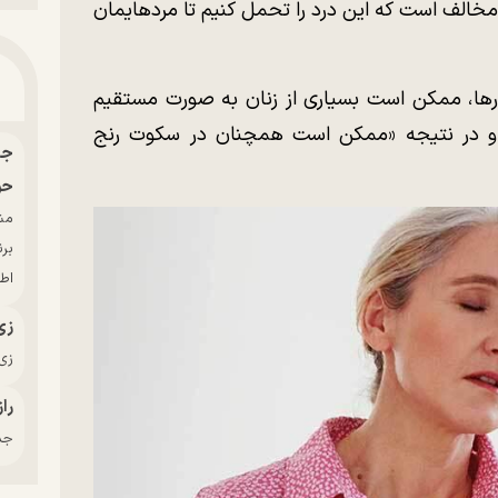
مخالف است که این درد را تحمل کنیم تا مردهایمان
رها، ممکن است بسیاری از زنان به صورت مستقیم
د و در نتیجه «ممکن است همچنان در سکوت رنج
حو
بر
اط
زی
زی‌
راز
جدی