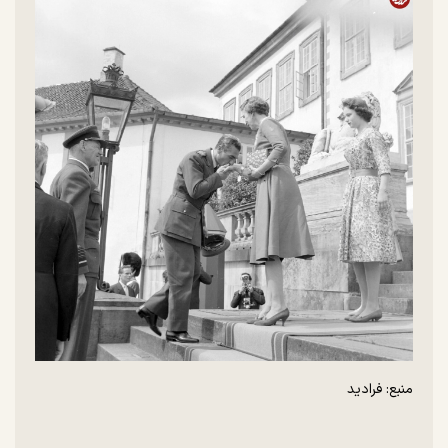
منبع: فرادید