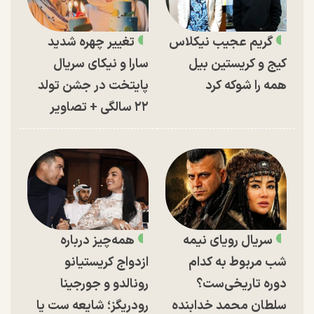
گریم عجیب نیکلاس
تغییر چهره شدید
کیج و کریستین بیل
سارا و نیکای سریال
همه را شوکه کرد
پایتخت در جشن تولد
۲۲ سالگی + تصاویر
سریال رویای نیمه
همه‌چیز درباره
شب مربوط به کدام
ازدواج کریستیانو
دوره تاریخی‌ست؟
رونالدو و جورجینا
سلطان محمد خدابنده
رودریگز؛ شایعه ست یا