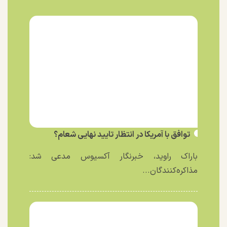
توافق با آمریکا در انتظار تایید نهایی شعام؟
باراک راوید، خبرنگار آکسیوس مدعی شد:
مذاکره‌کنندگان...