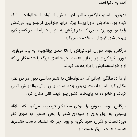
آند، به دنیا آمد.
پدرش، ارنستو بارگاس مالدونادو، پیش از تولد او خانواده را ترک
کرده بود. مادرش، دورا یوسا اورتا، برای جلوگیری از رسوایی، فرزندش
را به بولیوی برد؛ جایی که پدربزرگش به عنوان دیپلمات در کنسولگری
پرو در شهر کوچابامبا خدمت می‌کرد.
بارگاس یوسا دوران کودکی‌اش را «تا حدی پرآشوب» به یاد می‌آورد؛
دوران‌ کودکی‌ای پر از ناز و نعمت، در خانه‌ای بزرگ با خدمتکارانی که
او و خواسته‌هایش را برآورده می‌کردند.
او تا ده‌سالگی، زمانی که خانواده‌اش به شهر ساحلی پیورا در پرو نقل
مکان کرد، نمی‌دانست پدرش زنده است. پس از آن، والدینش آشتی
کردند و خانواده به پایتخت کشور پرو، لیما، نقل مکان کرد.
بارگاس یوسا پدرش را مردی سختگیر توصیف می‌کرد که علاقه‌
پسرش به ژول ورن و سرودن شعر را راهی حتمی به سوی فقر
می‌دانست و نگران «مردانگی» او بود، چرا که اعتقاد داشت «شاعرها
همیشه همجنس‌گرا هستند.»