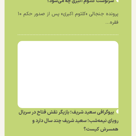
سرنوشت کلثوم اکبری چه می‌شود؟
پرونده جنجالی «کلثوم اکبری» پس از صدور حکم ۱۰
فقره...
بیوگرافی سعید شریف؛ بازیگر نقش فتاح در سریال
رویای نیمه‌شب؛ سعید شریف چند سال دارد و
همسرش کیست؟