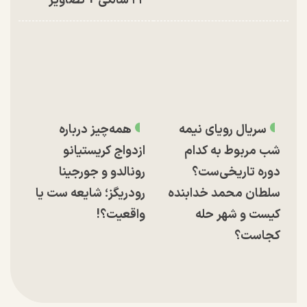
۲۲ سالگی + تصاویر
سریال رویای نیمه
همه‌چیز درباره
شب مربوط به کدام
ازدواج کریستیانو
دوره تاریخی‌ست؟
رونالدو و جورجینا
سلطان محمد خدابنده
رودریگز؛ شایعه ست یا
کیست و شهر حله
واقعیت؟!
کجاست؟