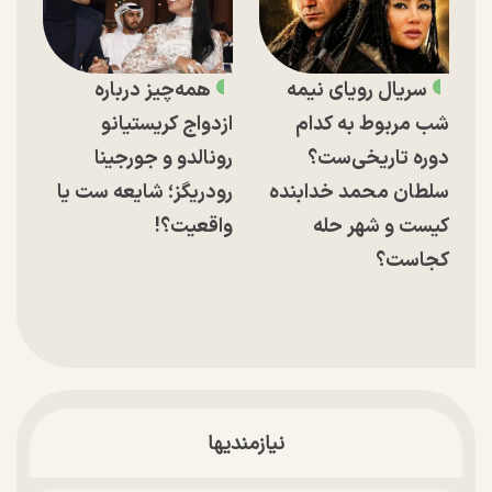
سریال رویای نیمه
همه‌چیز درباره
شب مربوط به کدام
ازدواج کریستیانو
دوره تاریخی‌ست؟
رونالدو و جورجینا
سلطان محمد خدابنده
رودریگز؛ شایعه ست یا
کیست و شهر حله
واقعیت؟!
کجاست؟
نیازمندیها