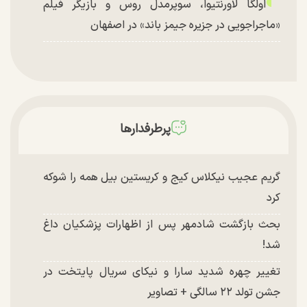
اولگا لاورنتیوا، سوپرمدل روس و بازیگر فیلم
«ماجراجویی در جزیره جیمز باند» در اصفهان
پرطرفدارها
گریم عجیب نیکلاس کیج و کریستین بیل همه را شوکه
کرد
بحث بازگشت شادمهر پس از اظهارات پزشکیان داغ
شد!
تغییر چهره شدید سارا و نیکای سریال پایتخت در
جشن تولد ۲۲ سالگی + تصاویر