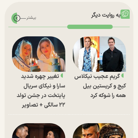
به روایت دیگر
گریم عجیب نیکلاس
تغییر چهره شدید
کیج و کریستین بیل
سارا و نیکای سریال
همه را شوکه کرد
پایتخت در جشن تولد
۲۲ سالگی + تصاویر