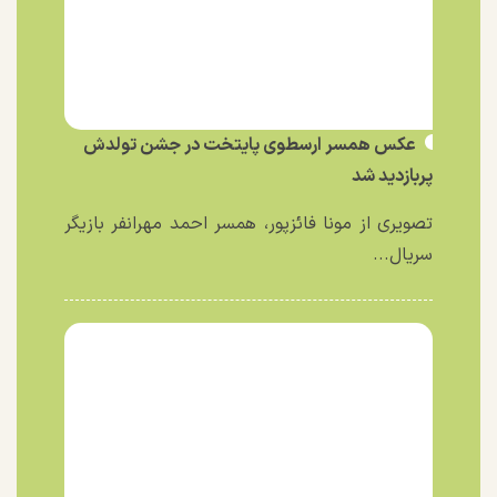
عکس همسر ارسطوی پایتخت در جشن تولدش
پربازدید شد
تصویری از مونا فائزپور، همسر احمد مهرانفر بازیگر
سریال...