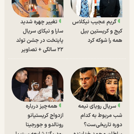
گریم عجیب نیکلاس
تغییر چهره شدید
کیج و کریستین بیل
سارا و نیکای سریال
همه را شوکه کرد
پایتخت در جشن تولد
۲۲ سالگی + تصاویر
سریال رویای نیمه
همه‌چیز درباره
شب مربوط به کدام
ازدواج کریستیانو
دوره تاریخی‌ست؟
رونالدو و جورجینا