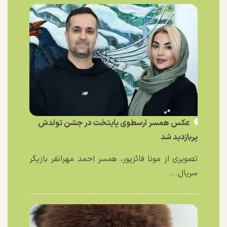
عکس همسر ارسطوی پایتخت در جشن تولدش
پربازدید شد
تصویری از مونا فائزپور، همسر احمد مهرانفر بازیگر
سریال...