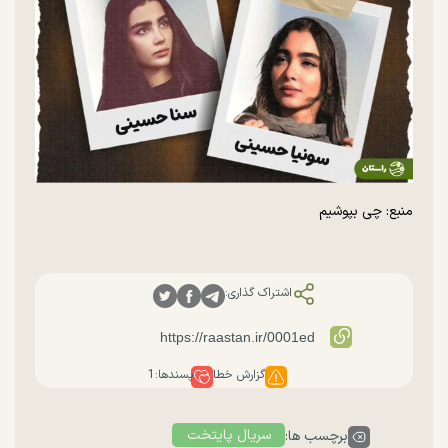
منبع: چی بپوشیم
اشتراک گذاری:
گزارش خطا
پسندها:
1
سریال پایتخت
برچسب ها: