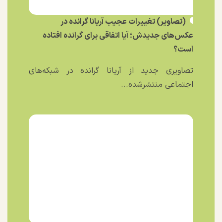
(تصاویر) تغییرات عجیب آریانا گرانده در
عکس‌های جدیدش؛ آیا اتفاقی برای گرانده افتاده
است؟
تصاویری جدید از آریانا گرانده در شبکه‌های
اجتماعی منتشرشده...