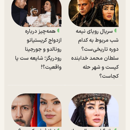
سریال رویای نیمه
همه‌چیز درباره
شب مربوط به کدام
ازدواج کریستیانو
دوره تاریخی‌ست؟
رونالدو و جورجینا
سلطان محمد خدابنده
رودریگز؛ شایعه ست یا
کیست و شهر حله
واقعیت؟!
کجاست؟