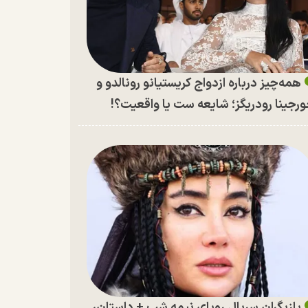
همه‌چیز درباره ازدواج کریستیانو رونالدو و
رجینا رودریگز؛ شایعه ست یا واقعیت؟!
بازیگران سریال رویای نیمه شب + داستان،