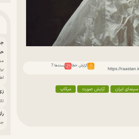
حو
گزارش خطا
پسندها:
7
بر
اط
سینمای ایران
آرایش صورت
میکاپ
زی
زی‌
راز
جدی