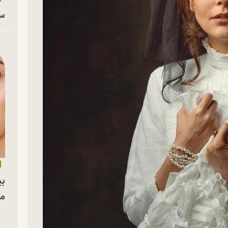
سا
بی
مج