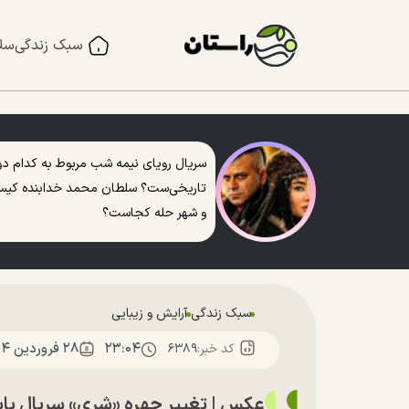
سبک زندگی
سل
سریال رویای نیمه شب مربوط به کدام دو
تاریخی‌ست؟ سلطان محمد خدابنده کی
و شهر حله کجاست؟
سبک زندگی
آرایش و زیبایی
۲۳:۰۴
۲۸ فروردين ۱۴۰۴
کد خبر:
۶۳۸۹
عکس | تغییر چهره «شری» سریال پا