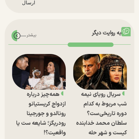
به روایت دیگر
سریال رویای نیمه
همه‌چیز درباره
شب مربوط به کدام
ازدواج کریستیانو
دوره تاریخی‌ست؟
رونالدو و جورجینا
سلطان محمد خدابنده
رودریگز؛ شایعه ست یا
کیست و شهر حله
واقعیت؟!