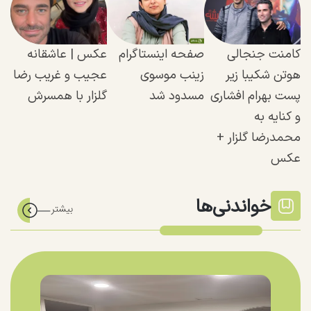
کامنت جنجالی
صفحه اینستاگرام
عکس | عاشقانه
هوتن شکیبا زیر
زینب موسوی
عجیب و غریب رضا
پست بهرام افشاری
مسدود شد
گلزار با همسرش
و کنایه به
محمدرضا گلزار +
عکس
خواندنی‌ها