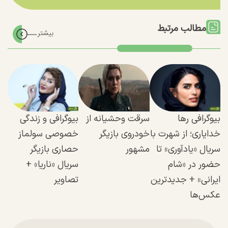
مطالب مرتبط
بیوگرافی رها
سرقت وحشیانه از
بیوگرافی و زندگی
خدایاری؛ از شهرت با
خودروی بازیگر
خصوصی سولماز
سریال «یادآوری» تا
مشهور
حصاری بازیگر
حضور در «شام
سریال «ناریا» +
ایرانی» + جدیدترین
تصاویر
عکس‌ها