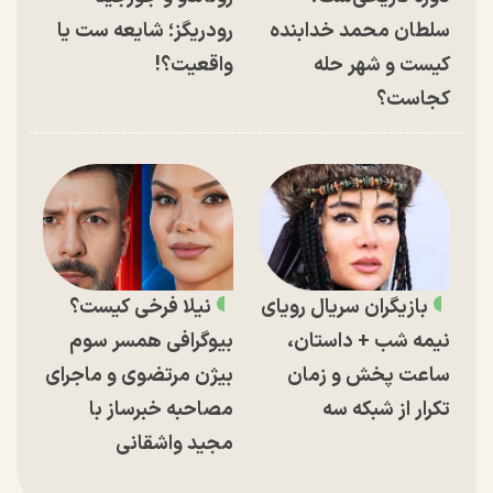
سلطان محمد خدابنده
رودریگز؛ شایعه ست یا
کیست و شهر حله
واقعیت؟!
کجاست؟
بازیگران سریال رویای
نیلا فرخی کیست؟
نیمه شب + داستان،
بیوگرافی همسر سوم
ساعت پخش و زمان
بیژن مرتضوی و ماجرای
تکرار از شبکه سه
مصاحبه خبرساز با
مجید واشقانی