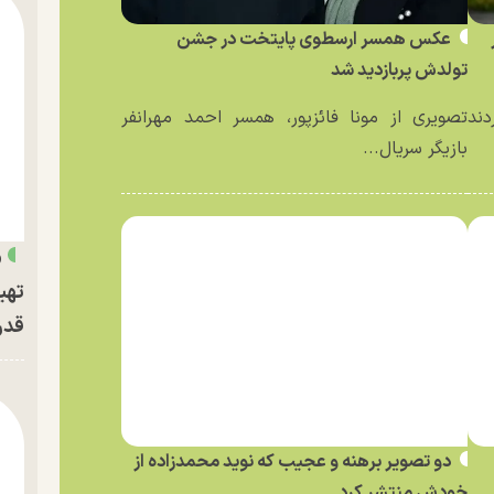
عکس همسر ارسطوی پایتخت در جشن
تولدش پربازدید شد
دند
تصویری از مونا فائزپور، همسر احمد مهرانفر
بازیگر سریال...
«
تهی
قدر
دو تصویر برهنه و عجیب که نوید محمدزاده از
خودش منتشر کرد