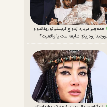
همه‌چیز درباره ازدواج کریستیانو رونالدو و
رجینا رودریگز؛ شایعه ست یا واقعیت؟!
بازیگران سریال رویای نیمه شب + داستان،