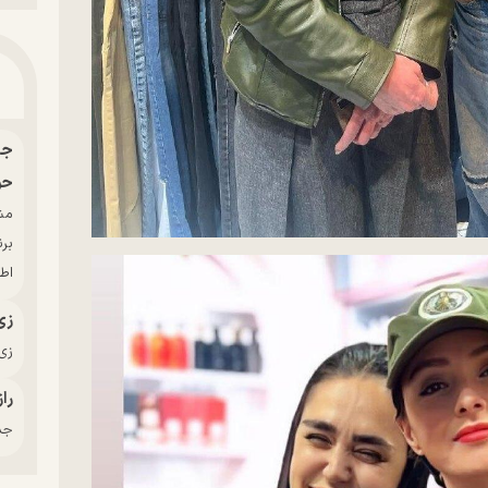
حو
بر
اط
زی
زی‌
راز
جدی