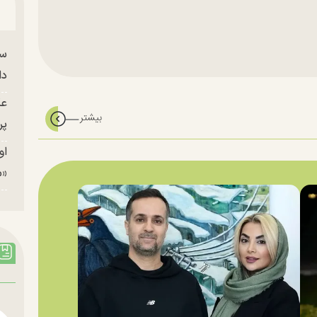
سا
دا
عک
پر
او
«م