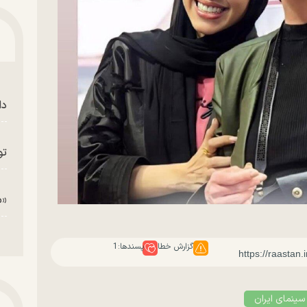
دا
تو
«م
گزارش خطا
پسندها:
1
سینمای ایران