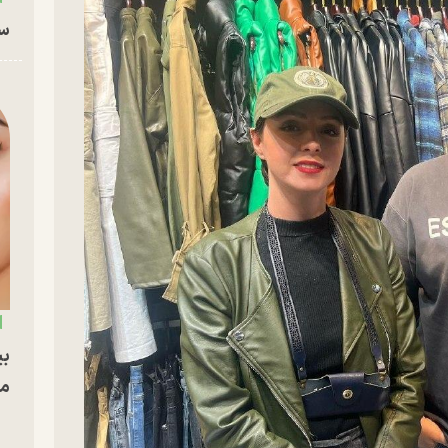
سا
بی
مج