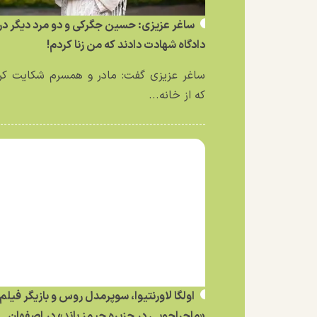
ساغر عزیزی: حسین جگرکی و دو مرد دیگر در
دادگاه شهادت دادند که من زنا کردم!
ساغر عزیزی گفت: مادر و همسرم شکایت کر
که از خانه...
اولگا لاورنتیوا، سوپرمدل روس و بازیگر فیلم
«ماجراجویی در جزیره جیمز باند» در اصفهان