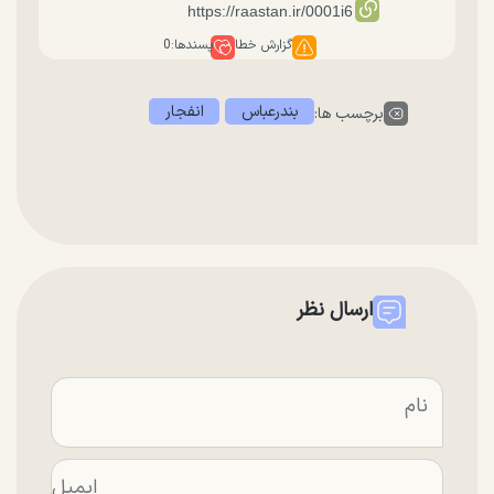
گزارش خطا
پسندها:
0
بندرعباس
انفجار
برچسب ها:
ارسال نظر