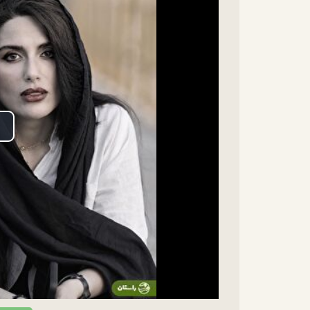
lay
ideo