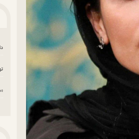
دا
تو
«م