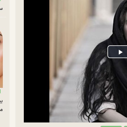
سا
P
V
بی
مج