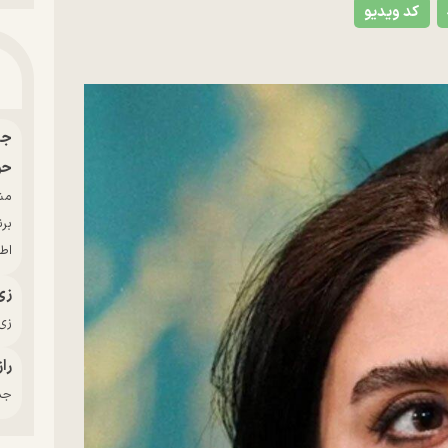
کد ویدیو
حو
بر
اط
زی
زی‌
راز
جدی