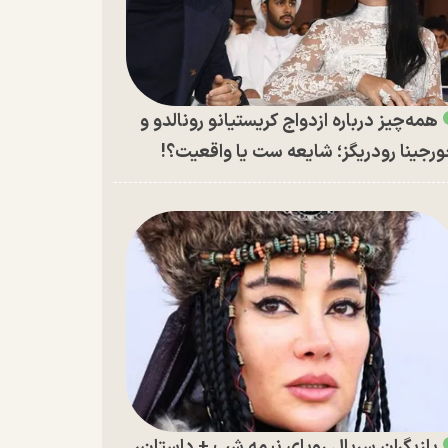
همه‌چیز درباره ازدواج کریستیانو رونالدو و
رجینا رودریگز؛ شایعه ست یا واقعیت؟!
بازیگران سریال رویای نیمه شب + داستان،