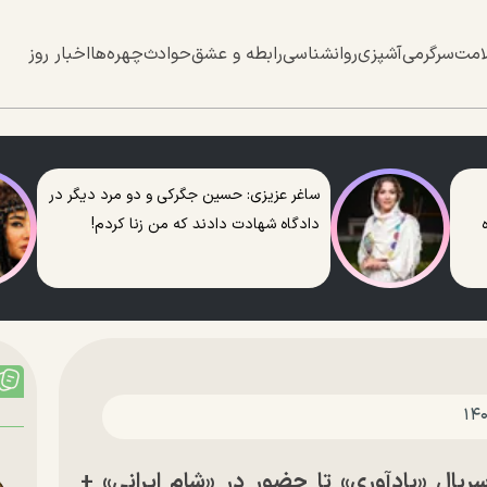
امت
سرگرمی
آشپزی
روانشناسی
رابطه و عشق
حوادث
چهره‌ها
اخبار روز
ساغر عزیزی: حسین جگرکی و دو مرد دیگر در
دادگاه شهادت دادند که من زنا کردم!
سریال «یادآوری» تا حضور در «شام ایرانی» +