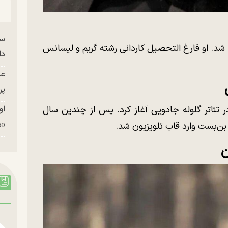
سا
ن ۱۳۶۳ در تهران متولد شد. او فارغ التحصیل کاردانی رشته گریم و لیسانس
دا
عک
پر
او
د را از سال ۱۳۸۴ با بازی در تئاتر گلوله جادویی آغاز کرد. پس از چندین سال
«م
ن