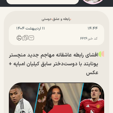
رابطه و عشق
دوستی
۱۴:۴۴
۱۱ ارديبهشت ۱۴۰۴
کد خبر:
۶۶۲۶
افشای رابطه عاشقانه مهاجم جدید منچستر
یونایتد با دوست‌دختر سابق کیلیان امباپه +
عکس