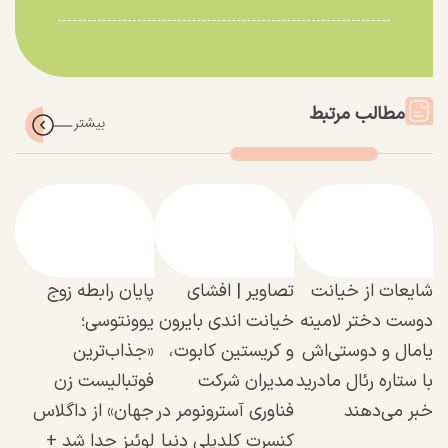
مطالب مرتبط
شایعات از خیانت
تصاویر | افشای
پایان رابطه زوج
دوست دختر لامینه
خیانت اندی بایرون
یوونتوسی؛
یامال و دوستی‌اش
و کریستین کابوت،
«جذاب‌ترین
با ستاره رئال مادرید
مدیران شرکت
فوتبالیست زن
خبر می‌دهند
فناوری آسترونومر در
جهان» از داگلاس
کنسرت کلدپلی دنیا
لوئیز جدا شد +