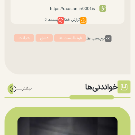
گزارش خطا
پسندها:
0
فوتبالیست ها
عشق
خیانت
برچسب ها:
خواندنی‌ها