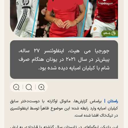
جورجیا می هیث، اینفلوئنسر ۲۷ ساله،
پیش‌تر در سال ۲۰۲۱ در یونان هنگام صرف
شام با کیلیان امباپه دیده شده بود.
راستان |
براساس گزارش‌ها، مانوئل اوگارته با دوست‌دختر سابق
کیلیان امباپه وارد رابطه شده؛ این موضوع ظاهراً توسط اینفلوئنسری
در تیک‌تاک افشا شده است.
این بازیکن اروگوئه‌ای در تابستان سال گذشته با قراردادی به ارزش