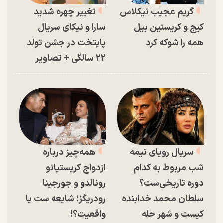
گریم عجیب نیکلاس
تغییر چهره شدید
کیج و کریستین بیل
سارا و نیکای سریال
همه را شوکه کرد
پایتخت در جشن تولد
۲۲ سالگی + تصاویر
سریال رویای نیمه
همه‌چیز درباره
شب مربوط به کدام
ازدواج کریستیانو
دوره تاریخی‌ست؟
رونالدو و جورجینا
سلطان محمد خدابنده
رودریگز؛ شایعه ست یا
کیست و شهر حله
واقعیت؟!