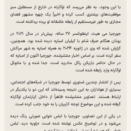
با این وجود، به نظر می‌رسد که اوگارته در خارج از مستطیل سبز
موفقیت‌های بیشتری کسب کرده و اخیراً یک چهره مشهور فضای
مجازی به طور غیرمستقیم از رابطه عاشقانه او پرده برداشته است.
جورجیا می هیث، اینفلوئنسر ۲۷ ساله، پیش‌تر در سال ۲۰۲۱ در
یونان هنگام صرف شام با کیلیان امباپه دیده شده بود. همچنین،
گزارش شده که وی در ژانویه ۲۰۲۴ به همراه امباپه به شهر مراکش
سفر کرده است. بر اساس اخبار منتشرشده، جورجیا اکنون از امباپه که
در حال حاضر بازیکن رئال مادرید است، جدا شده و با مانوئل
اوگارته وارد رابطه شده است.
پس از انتشار چندین استوری توسط جورجیا در شبکه‌های اجتماعی،
بسیاری از هواداران به این نتیجه رسیده‌اند که این دو با یکدیگر در
ارتباط هستند. تصاویر منتشرشده ظاهراً از داخل آپارتمان اوگارته
گرفته شده و این موضوع توجه کاربران را به خود جلب کرده است.
در یکی از این تصاویر، جورجیا با لباس خوابی صورتی رنگ دیده
می‌شود و در توضیح عکس نوشته شده است: «زاویه دید: لباس
خوابی که همیشه آرزویش را داشتی پیدا کردی.»