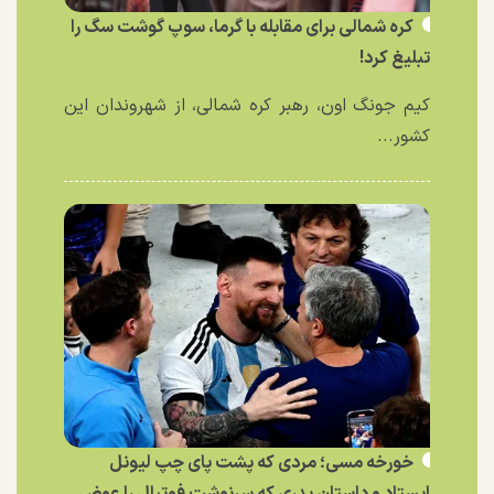
کره شمالی برای مقابله با گرما، سوپ گوشت سگ را
تبلیغ کرد!
کیم جونگ اون، رهبر کره شمالی، از شهروندان این
کشور...
خورخه مسی؛ مردی که پشت پای چپ لیونل
ایستاد و داستان پدری که سرنوشت فوتبال را عوض