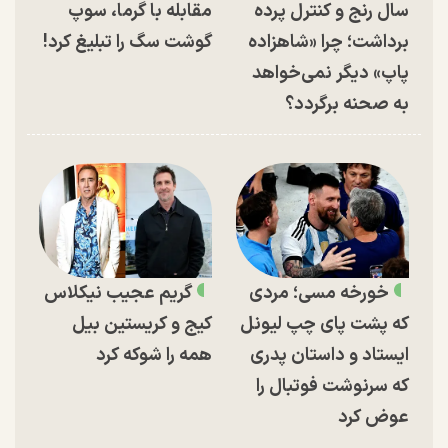
سال رنج و کنترل پرده
مقابله با گرما، سوپ
برداشت؛ چرا «شاهزاده
گوشت سگ را تبلیغ کرد!
پاپ» دیگر نمی‌خواهد
به صحنه برگردد؟
خورخه مسی؛ مردی
گریم عجیب نیکلاس
که پشت پای چپ لیونل
کیج و کریستین بیل
ایستاد و داستان پدری
همه را شوکه کرد
که سرنوشت فوتبال را
عوض کرد