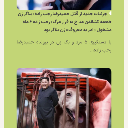
جزئیات جدید از قتل حمیدرضا رجب زاده: بلاگر زن
طعمه کشاندن مداح به قرار مرگ/ رجب زاده ۶ ماه
مشغول «امر به معروف» زن بلاگر بود
با دستگیری ۵ مرد و یک زن در پرونده حمیدرضا
رجب زاده،...