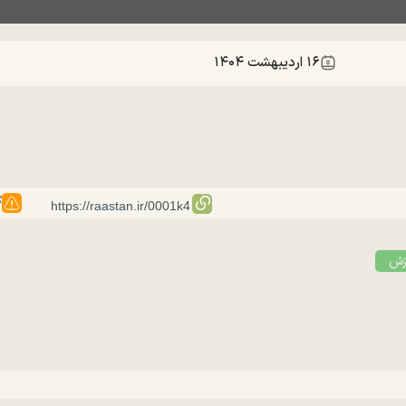
۱۶ ارديبهشت ۱۴۰۴
گ
زش