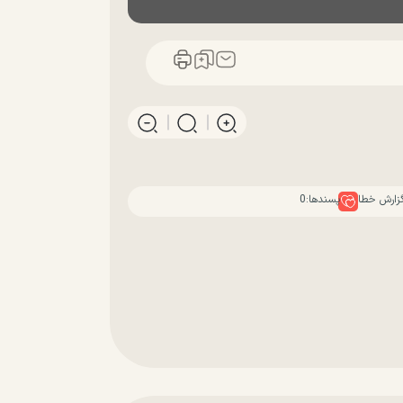
زارش خطا
پسندها:
0