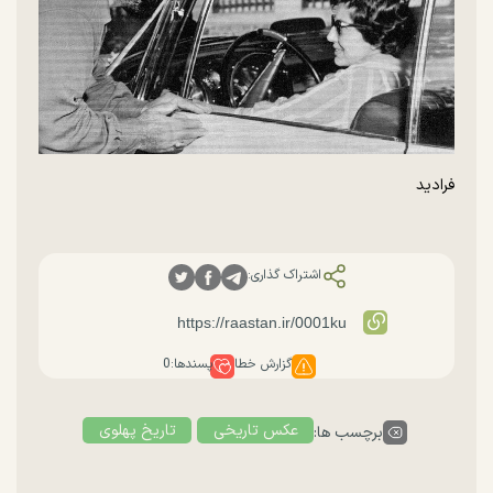
فرادید
اشتراک گذاری:
گزارش خطا
پسندها:
0
عکس تاریخی
تاریخ پهلوی
برچسب ها: